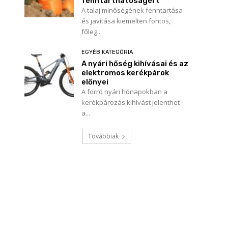
fenntarthatóságért
A talaj minőségének fenntartása
és javítása kiemelten fontos,
főleg...
EGYÉB KATEGÓRIA
A nyári hőség kihívásai és az
elektromos kerékpárok
előnyei
A forró nyári hónapokban a
kerékpározás kihívást jelenthet
a...
Továbbiak