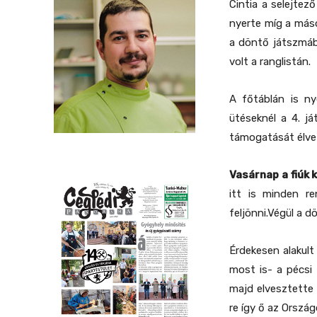
Cintia a selejte
nyerte míg a máso
a döntő játszmába
volt a ranglistán.
A főtáblán is ny
ütéseknél a 4. j
támogatását élvez
Vasárnap a fiúk
itt is minden re
feljönni.Végül a d
Érdekesen alakult
most is- a pécsi 
majd elvesztette 
re így ő az Orszá