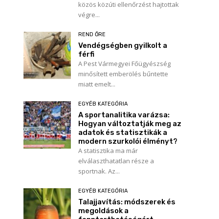
közös közúti ellenőrzést hajtottak
végre...
REND ŐRE
Vendégségben gyilkolt a
férfi
A Pest Vármegyei Főügyészség
minősített emberölés bűntette
miatt emelt...
EGYÉB KATEGÓRIA
a
A sportanalitika varázsa:
Hogyan változtatják meg az
adatok és statisztikák a
modern szurkolói élményt?
A statisztika ma már
elválaszthatatlan része a
sportnak. Az...
EGYÉB KATEGÓRIA
Talajjavítás: módszerek és
megoldások a