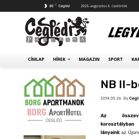
C
2026. augusztus 6. csütörtök
30
Cegléd
CÍMLAP
HÍREK
MAGAZIN
SPORT
KA
NB II-b
By
Cegl
2014.05.26.
Az összev
korosztályb
lányaink
az
Újon