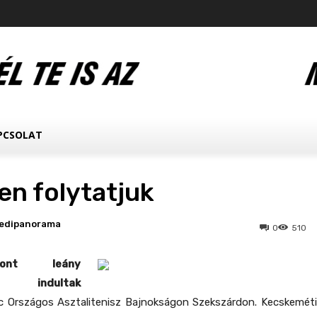
PCSOLAT
en folytatjuk
edipanorama
0
510
ont leány
an indultak
c Országos Asztalitenisz Bajnokságon Szekszárdon
. Kecskemét