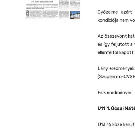
Győzelme azért
kondíciója nem vo
Az összevont kat
és így feljutott 
ellenféltől kapott k
Lány
eredmények
(Szuperinfó-CVSE
Fiúk
eredményei:
U11 1. Ócsai Má
U13 16 közé kerül