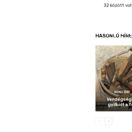
32 között volt
REND ŐRE
Idén is köz
HASONLÓ HÍRE
ellenőrizt
REND ŐRE
Vendégség
gyilkolt a f