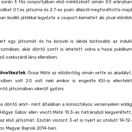
ző során 3 fős csoportjában első mérkőzését simán 3:0 arányban
dikat 0:1 es játszma és 2:7-es poén állásról megfordította majd
n kiválló játékkal legyőzte a csoport kiemeltet aki jóval előrébb
ert egy játszmát és ha kicsivel is labda biztosabb az induló
átszmában, akár döntő szett is lehetett volna a hazai publikum
ő szekszárdi lány ellenében.
 következtek
. Ócsai Máté az elődöntőig simán vette az akadályt
ndben volt 2:0 volt neki amikor is engedte KSI-is ellenfelét
öntő játszmában sikerült győzni.
 a döntő amit- mint általában a korosztályos versenyeken eddig
Hőgye Gábor ellen vívott.Máté 10:3-as hátrányból kiegyenlített,
az első játszmát. Ezután viszont 3-at is nyert az utolsót 14-12-
gos Magyar Bajnok 2014-ben.