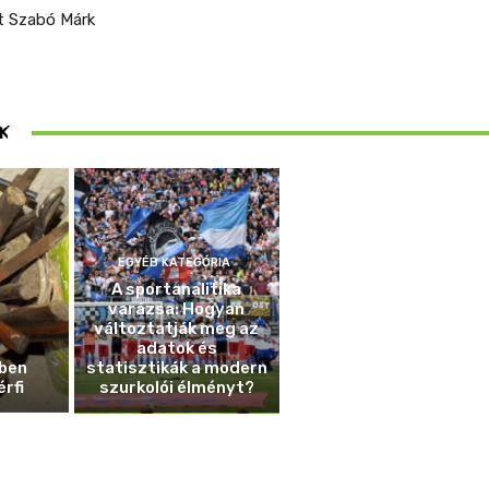
 Szabó Márk
ösen
K
ek
EGYÉB KATEGÓRIA
A sportanalitika
varázsa: Hogyan
változtatják meg az
adatok és
ben
statisztikák a modern
érfi
szurkolói élményt?