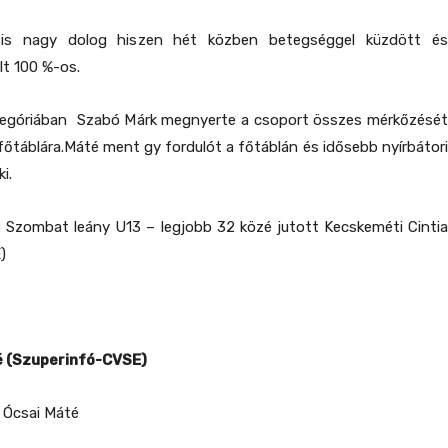
 is nagy dolog hiszen hét közben betegséggel küzdött és
lt 100 %-os.
egóriában Szabó Márk megnyerte a csoport összes mérkőzését
a főtáblára.Máté ment gy fordulót a főtáblán és idősebb nyírbátori
i.
:
Szombat
leány U13 –
legjobb 32 közé jutott
Kecskeméti Cinti
)
té (Szuperinfó-CVSE)
t Ócsai Máté