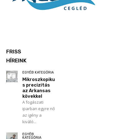
FRISS
HÍREINK
EGYÉB KATEGÓRIA
Mikroszkopiku
s precizitás
az Arkansas
kövekkel
A fogászati
iparban egyre nő
az igény a
kiváló...
EGYÉB
KATEGÓRIA