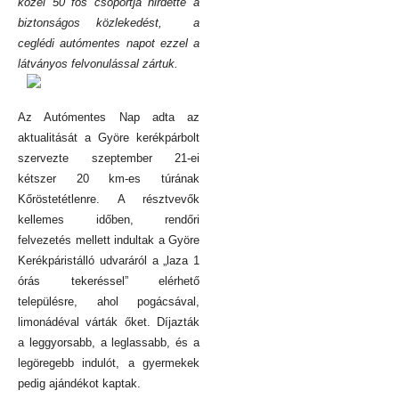
közel 50 fős csoportja hirdette a
biztonságos közlekedést, a
ceglédi autómentes napot ezzel a
látványos felvonulással zártuk.
Az Autómentes Nap adta az
aktualitását a Györe kerékpárbolt
szervezte szeptember 21-ei
kétszer 20 km-es túrának
Kőröstetétlenre. A résztvevők
kellemes időben, rendőri
felvezetés mellett indultak a Györe
Kerékpáristálló udvaráról a „laza 1
órás tekeréssel” elérhető
településre, ahol pogácsával,
limonádéval várták őket. Díjazták
a leggyorsabb, a leglassabb, és a
legöregebb indulót, a gyermekek
pedig ajándékot kaptak.