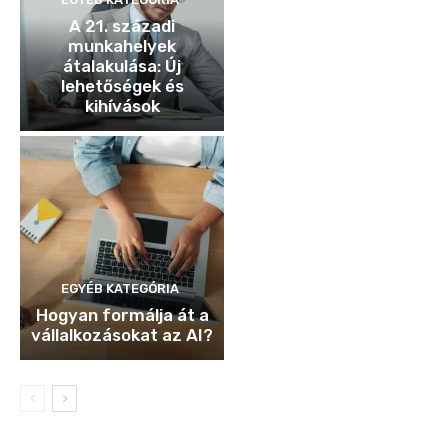
A 21. századi
munkahelyek
átalakulása: Új
lehetőségek és
kihívások
EGYÉB KATEGÓRIA
Hogyan formálja át a
vállalkozásokat az AI?