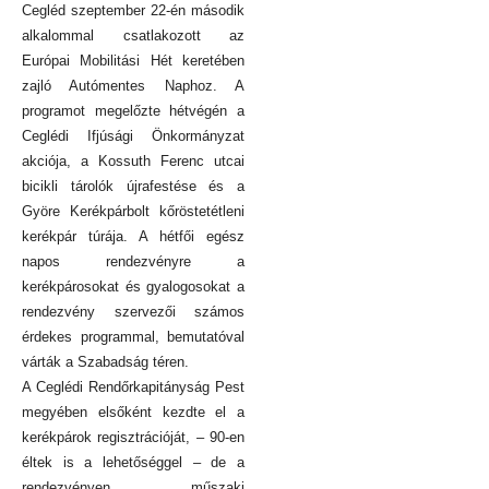
Cegléd szeptember 22-én második
alkalommal csatlakozott az
Európai Mobilitási Hét keretében
zajló Autómentes Naphoz. A
programot megelőzte hétvégén a
Ceglédi Ifjúsági Önkormányzat
akciója, a Kossuth Ferenc utcai
bicikli tárolók újrafestése és a
Györe Kerékpárbolt kőröstetétleni
kerékpár túrája. A hétfői egész
napos rendezvényre a
kerékpárosokat és gyalogosokat a
rendezvény szervezői számos
érdekes programmal, bemutatóval
várták a Szabadság téren.
A Ceglédi Rendőrkapitányság Pest
megyében elsőként kezdte el a
kerékpárok regisztrációját, – 90-en
éltek is a lehetőséggel – de a
rendezvényen műszaki