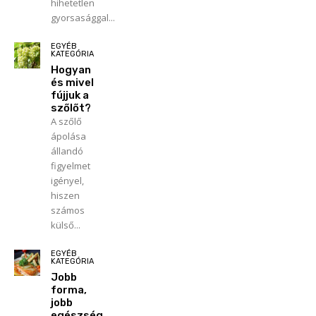
hihetetlen
gyorsasággal...
EGYÉB
KATEGÓRIA
Hogyan
és mivel
fújjuk a
szőlőt?
A szőlő
ápolása
állandó
figyelmet
igényel,
hiszen
számos
külső...
EGYÉB
KATEGÓRIA
Jobb
forma,
jobb
egészség