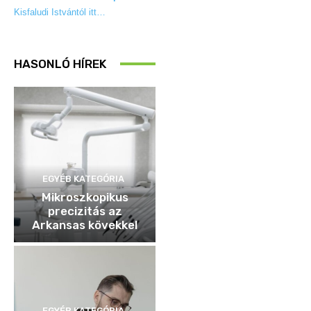
Kisfaludi Istvántól itt…
HASONLÓ HÍREK
EGYÉB KATEGÓRIA
Mikroszkopikus
precizitás az
Arkansas kövekkel
EGYÉB KATEGÓRIA