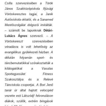
Csilla szervezésében a Török
János Szakközépiskola Ifjúsági
Vöröskeresztes tagjai, a Janik
Autósiskola oktatói, és a Sanamed
Mentőszolgálat dolgozói imitálták.
– számolt be lapunknak
Détári-
Lukács Ágnes
szervező.
– A
Vöröskereszt szervezésében
véradásra is volt lehetőség az
evangélikus gyülekezeti házban. A
délután folyamán sport- és
táncbemutatókkal szórakoztatták a
kilátogatókat a Vasutas
Sportegyesület Fitness
Szakosztálya és a Relevé
Tánciskola csoportjai. A Bori Jenő
tanár úr által hajtott velocipéd
vezette esti Látszódj! felvonuláson
diákok, szülők, extrém bringások