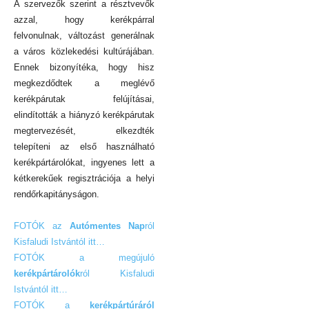
A szervezők szerint a résztvevők
azzal, hogy kerékpárral
felvonulnak, változást generálnak
a város közlekedési kultúrájában.
Ennek bizonyítéka, hogy hisz
megkezdődtek a meglévő
kerékpárutak felújításai,
elindították a hiányzó kerékpárutak
megtervezését, elkezdték
telepíteni az első használható
kerékpártárolókat, ingyenes lett a
kétkerekűek regisztrációja a helyi
rendőrkapitányságon.
FOTÓK az
Autómentes Nap
ról
Kisfaludi Istvántól itt…
FOTÓK a megújuló
kerékpártárolók
ról
Kisfaludi
Istvántól
itt…
FOTÓK a
kerékpártúráról