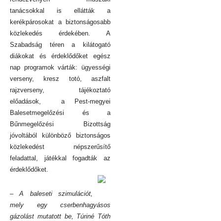
tanácsokkal is ellátták a
kerékpárosokat a biztonságosabb
közlekedés érdekében. A
Szabadság téren a kilátogató
diákokat és érdeklődőket egész
nap programok várták: ügyességi
verseny, kresz totó, aszfalt
rajzverseny, tájékoztató
előadások, a Pest-megyei
Balesetmegelőzési és a
Bűnmegelőzési Bizottság
jóvoltából különböző biztonságos
közlekedést népszerűsítő
feladattal, játékkal fogadták az
érdeklődőket.
– A baleseti szimulációt,
mely egy cserbenhagyásos
gázolást mutatott be, Túriné Tóth