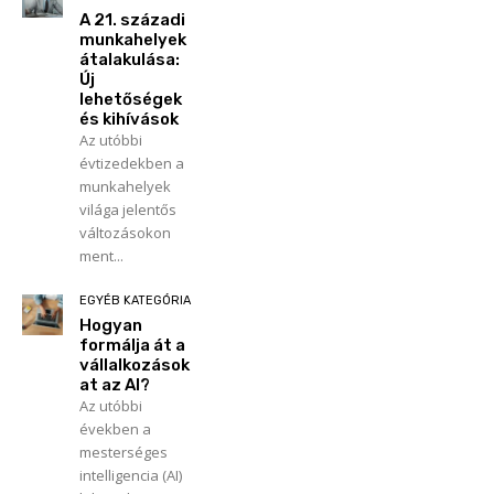
A 21. századi
munkahelyek
átalakulása:
Új
lehetőségek
és kihívások
Az utóbbi
évtizedekben a
munkahelyek
világa jelentős
változásokon
ment...
EGYÉB KATEGÓRIA
Hogyan
formálja át a
vállalkozások
at az AI?
Az utóbbi
években a
mesterséges
intelligencia (AI)