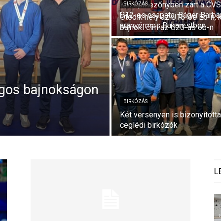
Középmezőnyben zárt a CV
BIRKÓZÁS
U12-es csapata, Báger Barba
Ötödik hely az U15-ös Eb-n, 
aranyérmes Bukarestben
bajnoki cím az U20-as ob-n
ágos bajnokságon
BIRKÓZÁS
Két versenyen is bizonyította
ceglédi birkózók
L