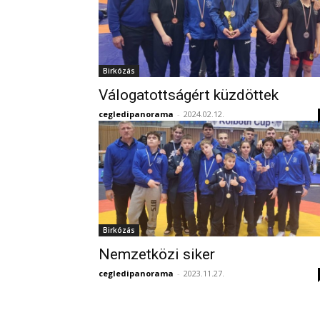
Birkózás
Válogatottságért küzdöttek
cegledipanorama
-
2024.02.12.
Birkózás
Nemzetközi siker
cegledipanorama
-
2023.11.27.