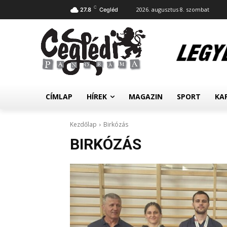
C
2026. augusztus 8. szombat
27.8
Cegléd
CÍMLAP
HÍREK
MAGAZIN
SPORT
KA
Kezdőlap
Birkózás
BIRKÓZÁS