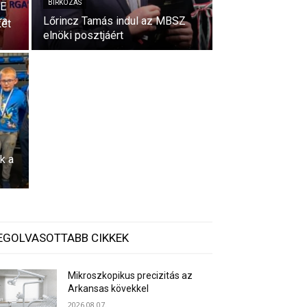
BIRKÓZÁS
SE
ra
Lőrincz Tamás indul az MBSZ
két
elnöki posztjáért
k a
EGOLVASOTTABB CIKKEK
Mikroszkopikus precizitás az
Arkansas kövekkel
2026.08.07.