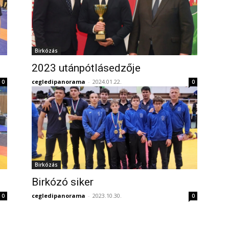
Birkózás
2023 utánpótlásedzője
cegledipanorama
-
2024.01.22.
0
0
Birkózás
Birkózó siker
cegledipanorama
-
2023.10.30.
0
0