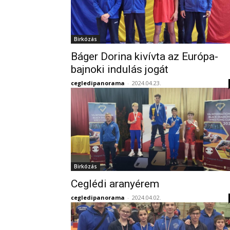
Birkózás
Báger Dorina kivívta az Európa-
bajnoki indulás jogát
cegledipanorama
-
2024.04.23.
Birkózás
Ceglédi aranyérem
cegledipanorama
-
2024.04.02.