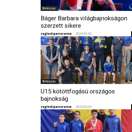
Birkózás
Báger Barbara világbajnokságon
szerzett sikere
cegledipanorama
-
2024.09.03.
Birkózás
U15 kötöttfogású országos
bajnokság
cegledipanorama
-
2024.06.03.