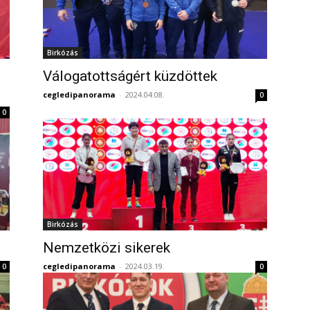
Birkózás
Válogatottságért küzdöttek
cegledipanorama
-
2024.04.08.
0
0
Birkózás
Nemzetközi sikerek
cegledipanorama
-
2024.03.19.
0
0