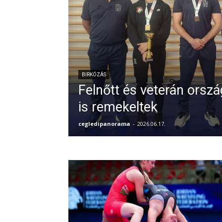
BIRKÓZÁS
Felnőtt és veterán orsz
is remekeltek
cegledipanorama
-
2026.06.17.