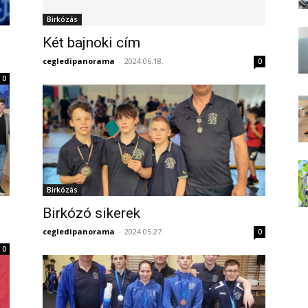
Birkózás
Két bajnoki cím
cegledipanorama
-
2024.06.18.
0
0
Birkózás
Birkózó sikerek
cegledipanorama
-
2024.05.27.
0
0