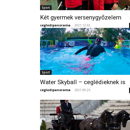
Sport
Két gyermek versenygyőzelem
cegledipanorama
-
2021.12.03.
Sport
Water Skyball – ceglédieknek is
cegledipanorama
-
2021.09.25.