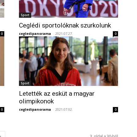
Sport
Ceglédi sportolóknak szurkolunk
cegledipanorama
-
2021.07.27.
0
0
Sport
Letették az esküt a magyar
olimpikonok
cegledipanorama
-
2021.07.02.
0
0
3. oldal a 30-ból