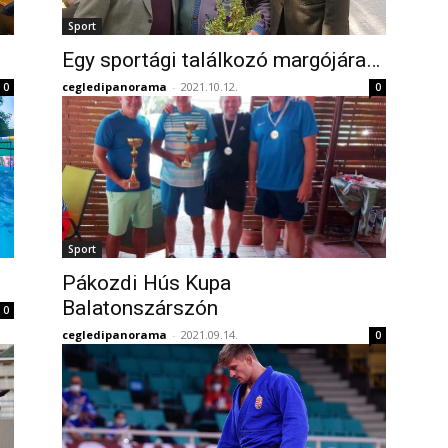
Sport
Egy sportági találkozó margójára…
cegledipanorama
-
2021.10.12.
0
0
Sport
Pákozdi Hús Kupa
Balatonszárszón
0
cegledipanorama
-
2021.09.14.
0