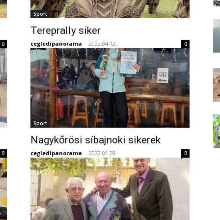
Sport
Tereprally siker
cegledipanorama
-
2022.04.12.
0
0
Sport
Nagykőrösi síbajnoki sikerek
cegledipanorama
-
2022.01.28.
0
0