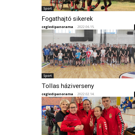
Sport
Fogathajtó sikerek
cegledipanorama
-
2022.06.15.
Sport
Tollas háziverseny
cegledipanorama
-
2022.02.14.