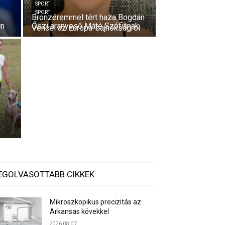
SPORT
SPORT
Bronzéremmel tért haza Bogdán
én
Őszi aranyeső Máté Szófiának
Vencel az Európa-bajnokságról
EGOLVASOTTABB CIKKEK
Mikroszkopikus precizitás az
Arkansas kövekkel
2026.08.07.