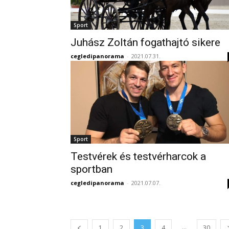
Sport
Juhász Zoltán fogathajtó sikere
cegledipanorama
-
2021.07.31.
Sport
Testvérek és testvérharcok a
sportban
cegledipanorama
-
2021.07.07.
...
1
2
3
4
30