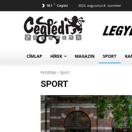
C
2026. augusztus 8. szombat
16.1
Cegléd
CÍMLAP
HÍREK
MAGAZIN
SPORT
KA
Kezdőlap
Sport
SPORT