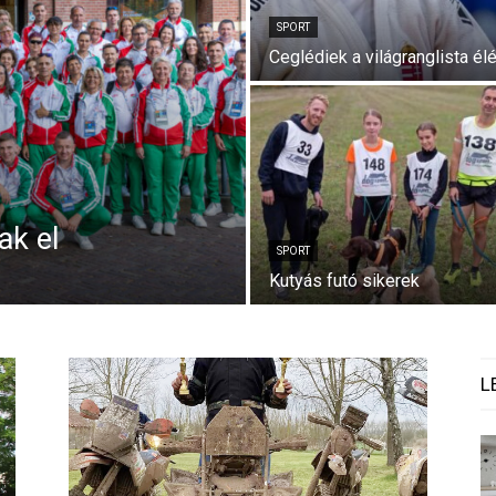
SPORT
Ceglédiek a világranglista él
ak el
SPORT
Kutyás futó sikerek
L