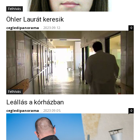
Felhívás
Öhler Laurát keresik
cegledipanorama
-
2023.09.12.
0
Felhívás
Leállás a kórházban
cegledipanorama
-
2023.09.05.
0