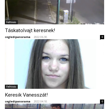
Felhívás
Táskatolvajt keresnek!
cegledipanorama
-
2022.06.30.
0
Felhívás
Keresik Vanesszát!
cegledipanorama
-
2022.04.10.
0