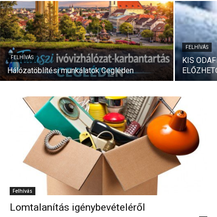
FELHÍVÁS
FELHÍVÁS
KIS ODAF
Hálózatöblítési munkálatok Cegléden
ELŐZHET
Felhívás
Lomtalanítás igénybevételéről