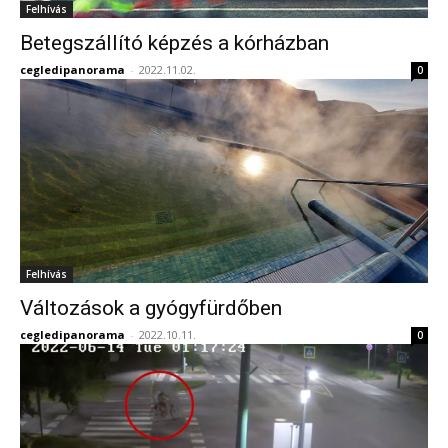
Felhívás
Betegszállító képzés a kórházban
cegledipanorama
-
2022.11.02.
0
Felhívás
Változások a gyógyfürdőben
cegledipanorama
-
2022.10.11.
0