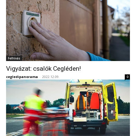
Felhívás
Vigyázat: csalók Cegléden!
cegledipanorama
-
2022.12.09.
0