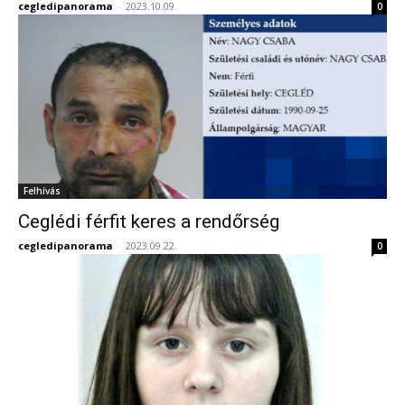
cegledipanorama
-
2023.10.09.
0
Felhívás
Ceglédi férfit keres a rendőrség
cegledipanorama
-
2023.09.22.
0