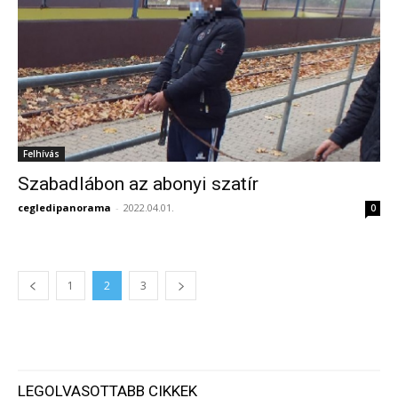
Felhívás
Szabadlábon az abonyi szatír
cegledipanorama
-
2022.04.01.
0
1
2
3
LEGOLVASOTTABB CIKKEK