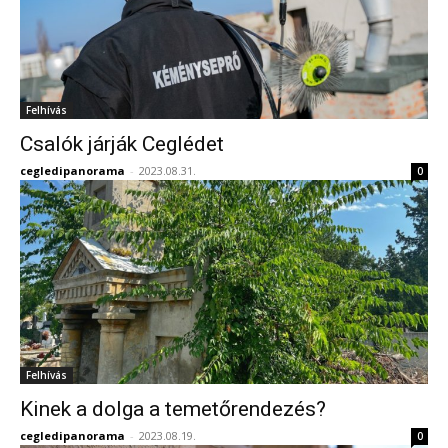
Felhívás
Csalók járják Ceglédet
cegledipanorama
-
2023.08.31.
0
Felhívás
Kinek a dolga a temetőrendezés?
cegledipanorama
-
2023.08.19.
0