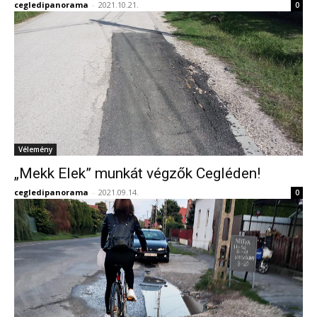
cegledipanorama
-
2021.10.21.
0
Vélemény
„Mekk Elek” munkát végzők Cegléden!
cegledipanorama
-
2021.09.14.
0