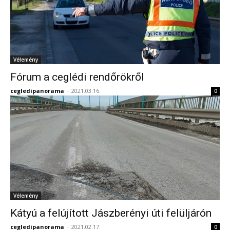
Vélemény
Fórum a ceglédi rendőrökről
cegledipanorama
-
2021.03.16.
0
Vélemény
Kátyú a felújított Jászberényi úti felüljárón
cegledipanorama
-
2021.02.17.
0