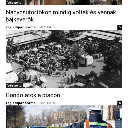
Vélemény
Nagycsütörtökön mindig voltak és vannak
bajkeverők
cegledipanorama
-
2021.04.02.
5
Vélemény
Gondolatok a piacon
cegledipanorama
-
2021.03.30.
0