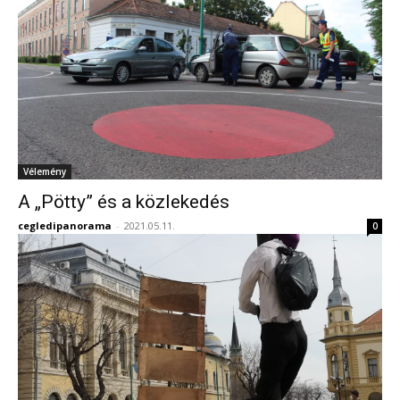
Vélemény
A „Pötty” és a közlekedés
cegledipanorama
-
2021.05.11.
0