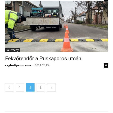
Vélemény
Fekvőrendőr a Puskaporos utcán
cegledipanorama
-
2021.02.15.
0
1
2
3