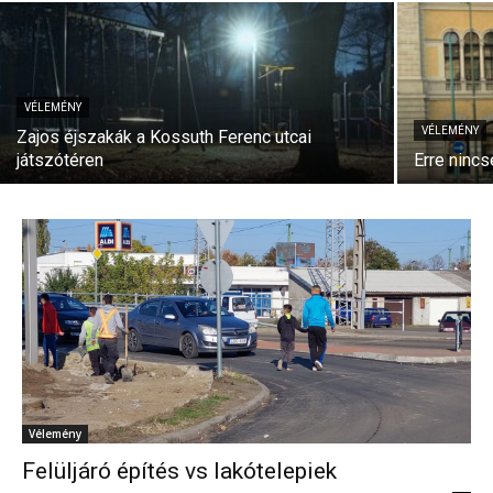
VÉLEMÉNY
VÉLEMÉNY
Zajos éjszakák a Kossuth Ferenc utcai
játszótéren
Erre ninc
Vélemény
Felüljáró építés vs lakótelepiek