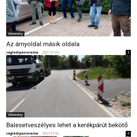
Vélemény
Az árnyoldal másik oldala
cegledipanorama
-
2021.07.05.
3
Vélemény
Balesetveszélyes lehet a kerékpárút bekötő
cegledipanorama
-
2021.07.02.
0