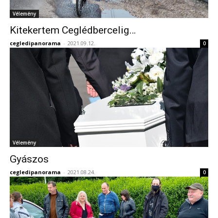
Vélemény
Kitekertem Ceglédbercelig…
cegledipanorama
-
2021.09.12.
0
Vélemény
Gyászos
cegledipanorama
-
2021.08.24.
0