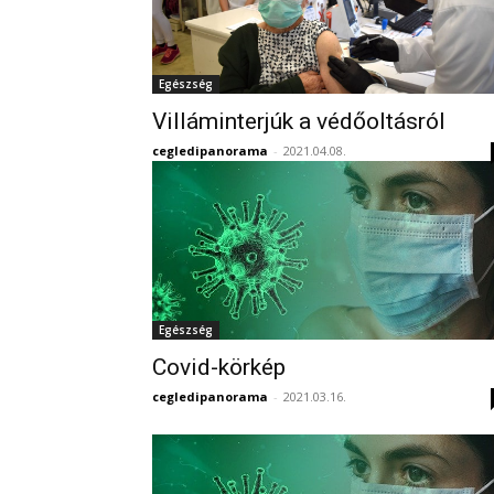
Egészség
Villáminterjúk a védőoltásról
cegledipanorama
-
2021.04.08.
Egészség
Covid-körkép
cegledipanorama
-
2021.03.16.