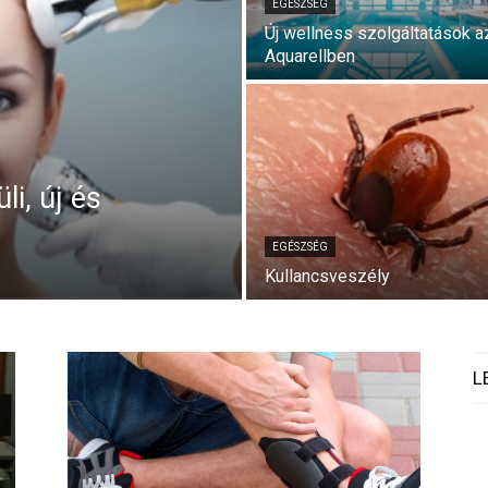
EGÉSZSÉG
Új wellness szolgáltatások a
Aquarellben
li, új és
EGÉSZSÉG
Kullancsveszély
L