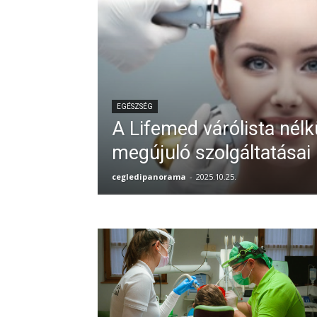
EGÉSZSÉG
A Lifemed várólista nélkü
megújuló szolgáltatásai
cegledipanorama
-
2025.10.25.