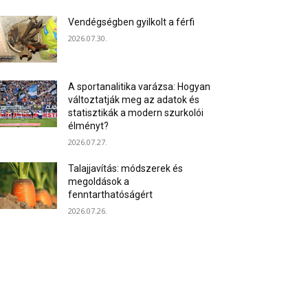
Vendégségben gyilkolt a férfi
2026.07.30.
A sportanalitika varázsa: Hogyan
változtatják meg az adatok és
statisztikák a modern szurkolói
élményt?
2026.07.27.
Talajjavítás: módszerek és
megoldások a
fenntarthatóságért
2026.07.26.