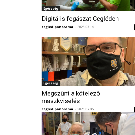
Egészség
Digitális fogászat Cegléden
cegledipanorama
-
2023.03.14.
Egészség
Megszűnt a kötelező
maszkviselés
cegledipanorama
-
2021.07.05.