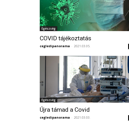
Egészség
COVID tájékoztatás
cegledipanorama
-
2021.03.05.
Egészség
Újra támad a Covid
cegledipanorama
-
2021.03.03.