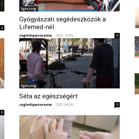
Egészség
Gyógyászati segédeszközök a
Lifemed-nél
2
cegledipanorama
-
2021.12.06.
0
Egészség
Séta az egészségért
cegledipanorama
-
2021.04.26.
0
0