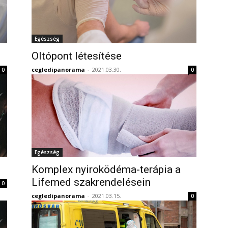
Egészség
Oltópont létesítése
cegledipanorama
-
2021.03.30.
0
0
Egészség
Komplex nyiroködéma-terápia a
Lifemed szakrendelésein
0
cegledipanorama
-
2021.03.15.
0