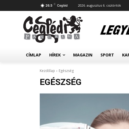
C
2026. augusztus 6. csütörtök
26.5
Cegléd
CÍMLAP
HÍREK
MAGAZIN
SPORT
KA
Kezdőlap
Egészség
EGÉSZSÉG