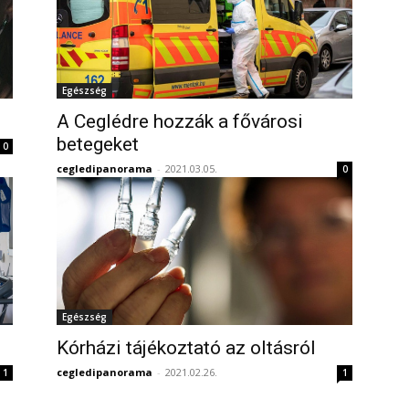
Egészség
A Ceglédre hozzák a fővárosi
betegeket
0
cegledipanorama
-
2021.03.05.
0
Egészség
Kórházi tájékoztató az oltásról
cegledipanorama
-
2021.02.26.
1
1