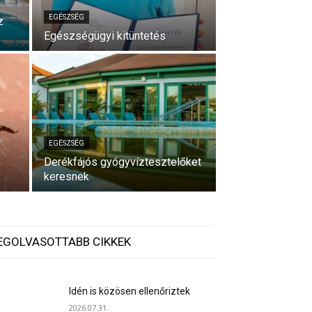
EGÉSZSÉG
z
Egészségügyi kitüntetés
EGÉSZSÉG
Derékfájós gyógyvíztesztelőket
keresnek
EGOLVASOTTABB CIKKEK
Idén is közösen ellenőriztek
2026.07.31.