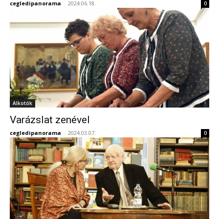
cegledipanorama
-
2024.06.18.
0
Alkotók
Varázslat zenével
cegledipanorama
-
2024.03.07.
0