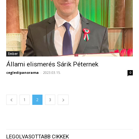
Ember
Állami elismerés Sárik Péternek
cegledipanorama
-
2023.03.15.
0
1
2
3
LEGOLVASOTTABB CIKKEK