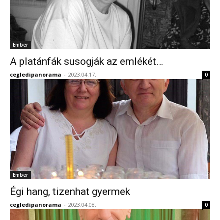
Ember
A platánfák susogják az emlékét…
cegledipanorama
-
2023.04.17.
0
Ember
Égi hang, tizenhat gyermek
cegledipanorama
-
2023.04.08.
0