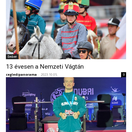
Ember
13 évesen a Nemzeti Vágtán
cegledipanorama
-
2023.10.05.
0