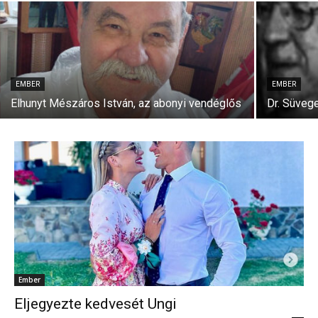
EMBER
EMBER
Elhunyt Mészáros István, az abonyi vendéglős
Dr. Süveg
Ember
Eljegyezte kedvesét Ungi