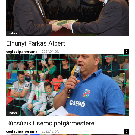
Ember
Elhunyt Farkas Albert
cegledipanorama
-
2024.01.09.
0
Ember
Búcsúzik Csemő polgármestere
cegledipanorama
-
2023.12.04.
0