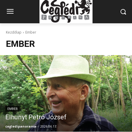
Kezdőlap
Ember
EMBER
EMBER
Elhunyt Petró József
cegledipanorama
-
2026.06.17.