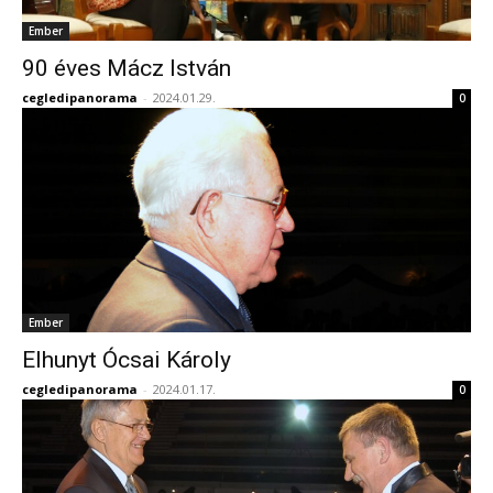
Ember
90 éves Mácz István
cegledipanorama
-
2024.01.29.
0
Ember
Elhunyt Ócsai Károly
cegledipanorama
-
2024.01.17.
0