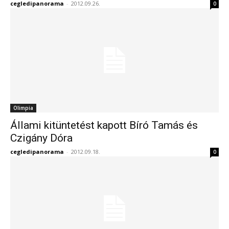
cegledipanorama
-
2012.09.26.
0
Olimpia
Állami kitüntetést kapott Bíró Tamás és
Czigány Dóra
cegledipanorama
-
2012.09.18.
0