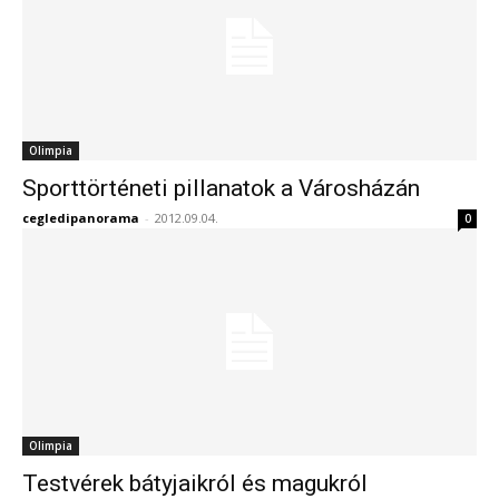
Olimpia
Sporttörténeti pillanatok a Városházán
cegledipanorama
-
2012.09.04.
0
Olimpia
Testvérek bátyjaikról és magukról