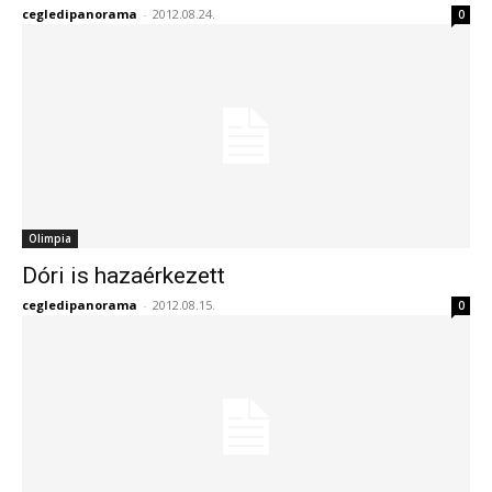
cegledipanorama
-
2012.08.24.
0
Olimpia
Dóri is hazaérkezett
cegledipanorama
-
2012.08.15.
0