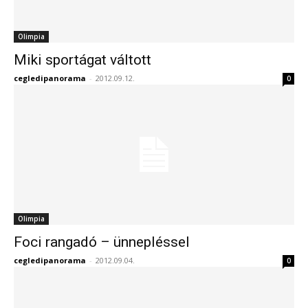
Olimpia
Miki sportágat váltott
cegledipanorama
-
2012.09.12.
0
Olimpia
Foci rangadó – ünnepléssel
cegledipanorama
-
2012.09.04.
0