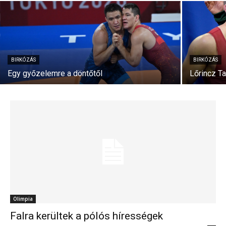
BIRKÓZÁS
BIRKÓZÁS
Egy győzelemre a döntőtől
Lőrincz T
Olimpia
Falra kerültek a pólós hírességek