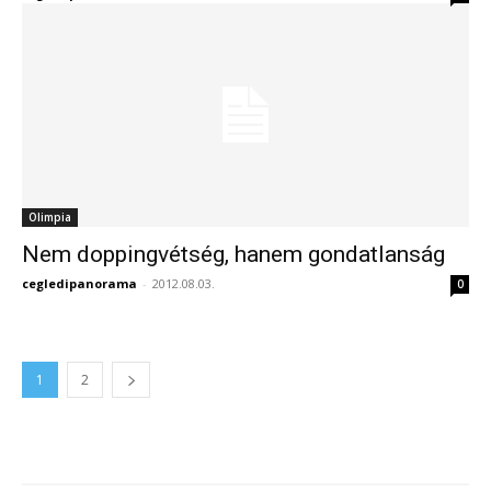
Olimpia
Nem doppingvétség, hanem gondatlanság
cegledipanorama
-
2012.08.03.
0
1
2