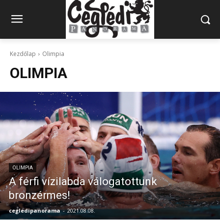
Kezdőlap
Olimpia
OLIMPIA
OLIMPIA
A férfi vízilabda válogatottunk
bronzérmes!
cegledipanorama
-
2021.08.08.